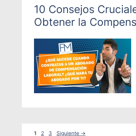
10 Consejos Crucial
Obtener la Compens
Página
Página
Página
1
2
3
Siguiente
→