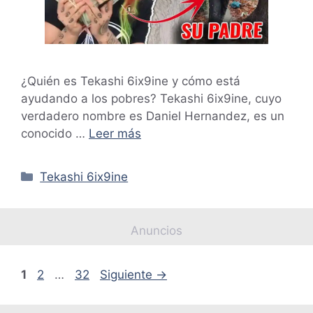
¿Quién es Tekashi 6ix9ine y cómo está
ayudando a los pobres? Tekashi 6ix9ine, cuyo
verdadero nombre es Daniel Hernandez, es un
conocido …
Leer más
Categorías
Tekashi 6ix9ine
Anuncios
Página
Página
Página
1
2
…
32
Siguiente
→