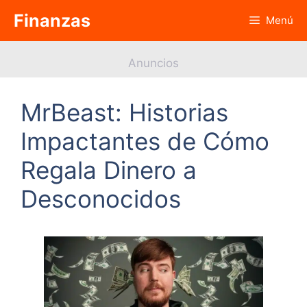
Saltar
Finanzas
Menú
al
contenido
Anuncios
MrBeast: Historias
Impactantes de Cómo
Regala Dinero a
Desconocidos