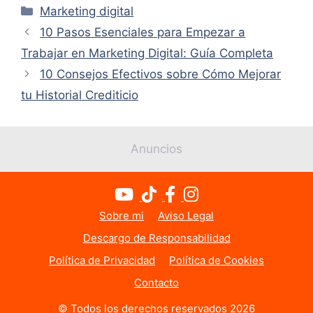
Categorías
Marketing digital
10 Pasos Esenciales para Empezar a
Trabajar en Marketing Digital: Guía Completa
10 Consejos Efectivos sobre Cómo Mejorar
tu Historial Crediticio
Anuncios
Sobre mi
Aviso Legal
Descargo de Responsabilidad
Política de Privacidad
Política de Cookies
Usamos cookies para mejorar tu experiencia en nuestro
sitio web. Al navegar por este sitio, aceptas el uso que
Contacto
hacemos de las cookies.
© Todos los derechos reservados 2026