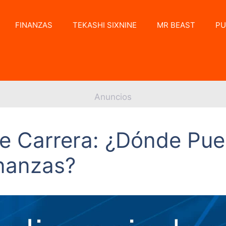
FINANZAS
TEKASHI SIXNINE
MR BEAST
PU
Anuncios
e Carrera: ¿Dónde Pue
inanzas?