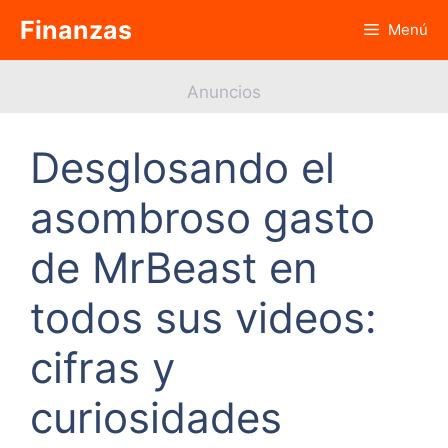
Saltar
Finanzas
Menú
al
contenido
Anuncios
Desglosando el
asombroso gasto
de MrBeast en
todos sus videos:
cifras y
curiosidades