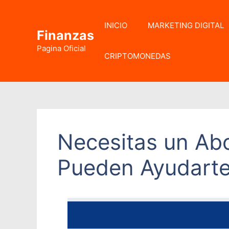
Saltar
al
INICIO
MARKETING DIGITAL
contenido
Finanzas
Pagina Oficial
CRIPTOMONEDAS
Necesitas un Ab
Pueden Ayudarte