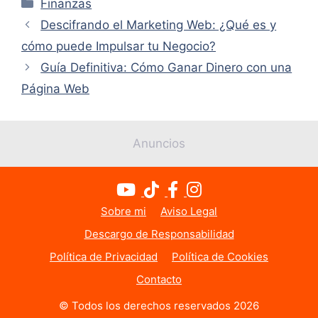
Categorías
Finanzas
Descifrando el Marketing Web: ¿Qué es y
cómo puede Impulsar tu Negocio?
Guía Definitiva: Cómo Ganar Dinero con una
Página Web
Anuncios
Sobre mi
Aviso Legal
Descargo de Responsabilidad
Política de Privacidad
Política de Cookies
Usamos cookies para mejorar tu experiencia en nuestro
sitio web. Al navegar por este sitio, aceptas el uso que
Contacto
hacemos de las cookies.
© Todos los derechos reservados 2026