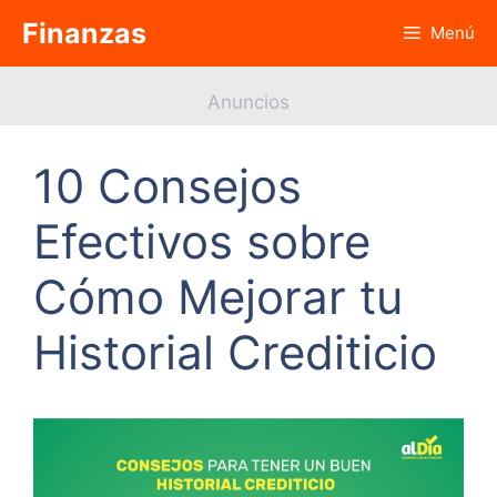
Saltar
Finanzas
Menú
al
contenido
Anuncios
10 Consejos
Efectivos sobre
Cómo Mejorar tu
Historial Crediticio