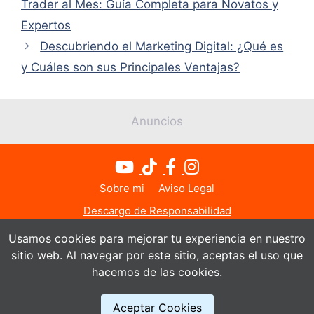
Trader al Mes: Guía Completa para Novatos y
Expertos
Descubriendo el Marketing Digital: ¿Qué es
y Cuáles son sus Principales Ventajas?
Anuncios
Sobre mi
Aviso Legal
Descargo de Responsabilidad
Política de Privacidad
Política de Cookies
Usamos cookies para mejorar tu experiencia en nuestro
sitio web. Al navegar por este sitio, aceptas el uso que
Contacto
hacemos de las cookies.
© Todos los derechos reservados 2026
Aceptar Cookies